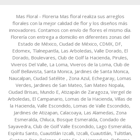
Mas Floral - Floreria Mas floral realiza sus arreglos
florales con la mejor calidad de flor y los diseños más
innovadores. Contamos con envío de flores el mismo día.
Florería con entrega a domicilio en diferentes zonas del
Estado de México, Ciudad de México, CDMX, DF,
Edomex, Tlalnepantla, Las Arboledas, Valle Dorado, El
Dorado, Boulevares, Club de Golf la Hacienda, Pirules,
Viveros Del Valle, La Loma, Viveros de la Loma, Club de
Golf Bellavista, Santa Monica, Jardines de Santa Monica,
Naucalpan, Ciudad Satélite , Zona Azul, Echegaray, Lomas
Verdes, Jardines de San Mateo, San Mateo Nopala,
Ciudad Brisas, Mundo E, Atizapán de Zaragoza, Vergel de
Arboledas, El Campanario, Lomas de la Hacienda, Villas de
la Hacienda, Valle Escondido, Lomas de Valle Escondido,
Jardines de Atizapan, Calacoaya, Las Alamedas, Zona
Esmeralda, Chiluca, Bosque Esmeralda, Condado de
Sayavedra, Club de Golf Valle Escondido, Lago Esmeralda,
Espíritu Santo, Cuautitlán Izcalli, Izcalli, Cuautitlán, Tultitlan,
Gustavo Baz, Polanco, Santa Fe, La Herradura, Reforma,