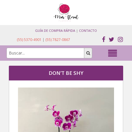
GUÍA DE COMPRA RÁPIDA
|
CONTACTO
(55) 5370-4901
|
(55) 7827-0867
DON’T BE SHY