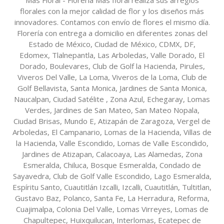
florales con la mejor calidad de flor y los diseños más
innovadores. Contamos con envío de flores el mismo día.
Florería con entrega a domicilio en diferentes zonas del
Estado de México, Ciudad de México, CDMX, DF,
Edomex, Tlalnepantla, Las Arboledas, Valle Dorado, El
Dorado, Boulevares, Club de Golf la Hacienda, Pirules,
Viveros Del Valle, La Loma, Viveros de la Loma, Club de
Golf Bellavista, Santa Monica, Jardines de Santa Monica,
Naucalpan, Ciudad Satélite , Zona Azul, Echegaray, Lomas
Verdes, Jardines de San Mateo, San Mateo Nopala,
Ciudad Brisas, Mundo E, Atizapán de Zaragoza, Vergel de
Arboledas, El Campanario, Lomas de la Hacienda, Villas de
la Hacienda, Valle Escondido, Lomas de Valle Escondido,
Jardines de Atizapan, Calacoaya, Las Alamedas, Zona
Esmeralda, Chiluca, Bosque Esmeralda, Condado de
Sayavedra, Club de Golf Valle Escondido, Lago Esmeralda,
Espíritu Santo, Cuautitlán Izcalli, Izcalli, Cuautitlán, Tultitlan,
Gustavo Baz, Polanco, Santa Fe, La Herradura, Reforma,
Cuajimalpa, Colonia Del Valle, Lomas Virreyes, Lomas de
Chapultepec, Huixquilucan, Interlomas, Ecatepec de