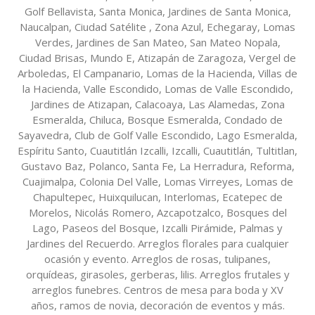
Golf Bellavista, Santa Monica, Jardines de Santa Monica,
Naucalpan, Ciudad Satélite , Zona Azul, Echegaray, Lomas
Verdes, Jardines de San Mateo, San Mateo Nopala,
Ciudad Brisas, Mundo E, Atizapán de Zaragoza, Vergel de
Arboledas, El Campanario, Lomas de la Hacienda, Villas de
la Hacienda, Valle Escondido, Lomas de Valle Escondido,
Jardines de Atizapan, Calacoaya, Las Alamedas, Zona
Esmeralda, Chiluca, Bosque Esmeralda, Condado de
Sayavedra, Club de Golf Valle Escondido, Lago Esmeralda,
Espíritu Santo, Cuautitlán Izcalli, Izcalli, Cuautitlán, Tultitlan,
Gustavo Baz, Polanco, Santa Fe, La Herradura, Reforma,
Cuajimalpa, Colonia Del Valle, Lomas Virreyes, Lomas de
Chapultepec, Huixquilucan, Interlomas, Ecatepec de
Morelos, Nicolás Romero, Azcapotzalco, Bosques del
Lago, Paseos del Bosque, Izcalli Pirámide, Palmas y
Jardines del Recuerdo. Arreglos florales para cualquier
ocasión y evento. Arreglos de rosas, tulipanes,
orquídeas, girasoles, gerberas, lilis. Arreglos frutales y
arreglos funebres. Centros de mesa para boda y XV
años, ramos de novia, decoración de eventos y más.