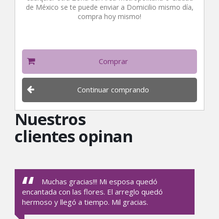
de México se te puede enviar a Domicilio mismo día,
compra hoy mismo!
Comprar
Continuar comprando
Nuestros
clientes opinan
Muchas gracias!!! Mi esposa quedó
encantada con las flores. El arreglo quedó
en
hermoso y llegó a tiempo. Mil gracias.
he