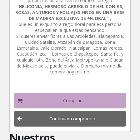
productos de alta calidad como el arreglo
"HELICONIA, HERMOSO ARREGLO DE HELICONIAS,
ROSAS, ANTURIOS Y FOLLAJES FINOS EN UNA BASE
DE MADERA EXCLUSIVA DE +FLORAL"
,
que es un exquisito arreglo floral para esa persona
especial en la que estás pensando.
Si quieres enviar flores a Las Arboledas, Tlalnepantla,
Ciudad Satélite, Atizapán de Zaragoza, Zona
Esmeralda, Valle Dorado, Naucalpan, Lomas Verdes,
Cuautitlán Izcalli, Lomas de Chapultepec, Santa Fe, y
cualquier otra Zona del Área Metropolitana o Ciudad
de México se te puede enviar a Domicilio mismo día,
compra hoy mismo!
Comprar
Continuar comprando
Nuestros