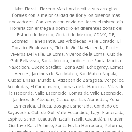
Mas Floral - Floreria Mas floral realiza sus arreglos
florales con la mejor calidad de flor y los diseños más
innovadores. Contamos con envío de flores el mismo día.
Florería con entrega a domicilio en diferentes zonas del
Estado de México, Ciudad de México, CDMX, DF,
Edomex, Tlalnepantla, Las Arboledas, Valle Dorado, El
Dorado, Boulevares, Club de Golf la Hacienda, Pirules,
Viveros Del Valle, La Loma, Viveros de la Loma, Club de
Golf Bellavista, Santa Monica, Jardines de Santa Monica,
Naucalpan, Ciudad Satélite , Zona Azul, Echegaray, Lomas
Verdes, Jardines de San Mateo, San Mateo Nopala,
Ciudad Brisas, Mundo E, Atizapán de Zaragoza, Vergel de
Arboledas, El Campanario, Lomas de la Hacienda, Villas de
la Hacienda, Valle Escondido, Lomas de Valle Escondido,
Jardines de Atizapan, Calacoaya, Las Alamedas, Zona
Esmeralda, Chiluca, Bosque Esmeralda, Condado de
Sayavedra, Club de Golf Valle Escondido, Lago Esmeralda,
Espíritu Santo, Cuautitlán Izcalli, Izcalli, Cuautitlán, Tultitlan,
Gustavo Baz, Polanco, Santa Fe, La Herradura, Reforma,
Cuajimalpa, Colonia Del Valle, Lomas Virreyes, Lomas de