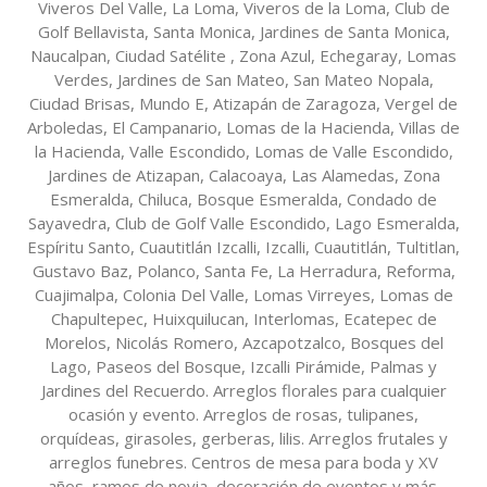
Viveros Del Valle, La Loma, Viveros de la Loma, Club de
Golf Bellavista, Santa Monica, Jardines de Santa Monica,
Naucalpan, Ciudad Satélite , Zona Azul, Echegaray, Lomas
Verdes, Jardines de San Mateo, San Mateo Nopala,
Ciudad Brisas, Mundo E, Atizapán de Zaragoza, Vergel de
Arboledas, El Campanario, Lomas de la Hacienda, Villas de
la Hacienda, Valle Escondido, Lomas de Valle Escondido,
Jardines de Atizapan, Calacoaya, Las Alamedas, Zona
Esmeralda, Chiluca, Bosque Esmeralda, Condado de
Sayavedra, Club de Golf Valle Escondido, Lago Esmeralda,
Espíritu Santo, Cuautitlán Izcalli, Izcalli, Cuautitlán, Tultitlan,
Gustavo Baz, Polanco, Santa Fe, La Herradura, Reforma,
Cuajimalpa, Colonia Del Valle, Lomas Virreyes, Lomas de
Chapultepec, Huixquilucan, Interlomas, Ecatepec de
Morelos, Nicolás Romero, Azcapotzalco, Bosques del
Lago, Paseos del Bosque, Izcalli Pirámide, Palmas y
Jardines del Recuerdo. Arreglos florales para cualquier
ocasión y evento. Arreglos de rosas, tulipanes,
orquídeas, girasoles, gerberas, lilis. Arreglos frutales y
arreglos funebres. Centros de mesa para boda y XV
años, ramos de novia, decoración de eventos y más.