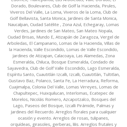
Dorado, Boulevares, Club de Golf la Hacienda, Pirules,
Viveros Del Valle, La Loma, Viveros de la Loma, Club de
Golf Bellavista, Santa Monica, Jardines de Santa Monica,
Naucalpan, Ciudad Satélite , Zona Azul, Echegaray, Lomas
Verdes, Jardines de San Mateo, San Mateo Nopala,
Ciudad Brisas, Mundo E, Atizapán de Zaragoza, Vergel de
Arboledas, El Campanario, Lomas de la Hacienda, Villas de
la Hacienda, Valle Escondido, Lomas de Valle Escondido,
Jardines de Atizapan, Calacoaya, Las Alamedas, Zona
Esmeralda, Chiluca, Bosque Esmeralda, Condado de
Sayavedra, Club de Golf Valle Escondido, Lago Esmeralda,
Espíritu Santo, Cuautitlán Izcalli, Izcalli, Cuautitlán, Tultitlan,
Gustavo Baz, Polanco, Santa Fe, La Herradura, Reforma,
Cuajimalpa, Colonia Del Valle, Lomas Virreyes, Lomas de
Chapultepec, Huixquilucan, Interlomas, Ecatepec de
Morelos, Nicolás Romero, Azcapotzalco, Bosques del
Lago, Paseos del Bosque, Izcalli Pirámide, Palmas y
Jardines del Recuerdo. Arreglos florales para cualquier
ocasión y evento. Arreglos de rosas, tulipanes,
orquídeas, girasoles, gerberas, lilis. Arreglos frutales y