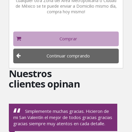
cualquier otra Zona del Área Metropolitana o Ciudad
de México se te puede enviar a Domicilio mismo día,
compra hoy mismo!
Comprar
Continuar comprando
Nuestros
clientes opinan
Simplemente muchas gracias. Hicieron de
mi San Valentín el mejor de todos gracias gracias
le 
gracias siempre muy atentos en cada detalle.
ser