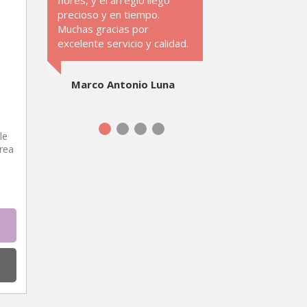
flores, y el arreglo llego
precioso y en tiempo.
Muchas gracias por
excelente servicio y calidad.
Marco Antonio Luna
le
rea