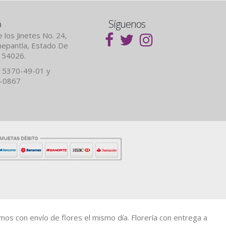
o
Síguenos
 los Jinetes No. 24,
lnepantla, Estado De
. 54026.
 5370-49-01 y
7-0867
amos con envío de flores el mismo día. Florería con entrega a