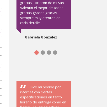
gracias. Hicieron de mi San
Valentín el mejor de todos
gracias gracias gracias
siempre muy atentos en
cada detalle.
Gabriela González
Hice mi pedido por
internet con ciertas
especificaciones en tanto
horario de entrega como en