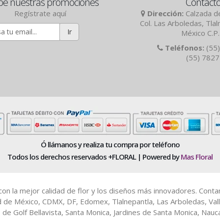
be nuestras promociones
Contact
Regístrate aquí
Dirección:
Calzada de
Col. Las Arboledas, Tla
Ir
México C.P
Teléfonos:
(55)
(55) 782
Ó llámanos y realiza tu compra por teléfono
Todos los derechos reservados +FLORAL | Powered by
Mas Floral
es con la mejor calidad de flor y los diseños más innovadores. Cont
d de México, CDMX, DF, Edomex, Tlalnepantla, Las Arboledas, Vall
b de Golf Bellavista, Santa Monica, Jardines de Santa Monica, Nau