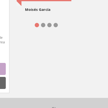
Moisés García
le
rea