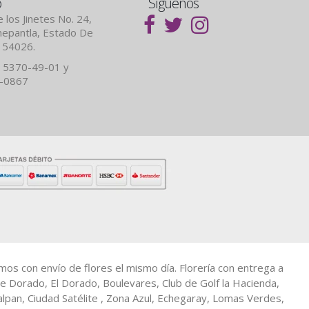
o
Síguenos
 los Jinetes No. 24,
lnepantla, Estado De
. 54026.
 5370-49-01 y
7-0867
amos con envío de flores el mismo día. Florería con entrega a
e Dorado, El Dorado, Boulevares, Club de Golf la Hacienda,
calpan, Ciudad Satélite , Zona Azul, Echegaray, Lomas Verdes,