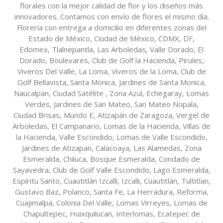
florales con la mejor calidad de flor y los diseños más
innovadores. Contamos con envío de flores el mismo día.
Florería con entrega a domicilio en diferentes zonas del
Estado de México, Ciudad de México, CDMX, DF,
Edomex, Tlalnepantla, Las Arboledas, Valle Dorado, El
Dorado, Boulevares, Club de Golf la Hacienda, Pirules,
Viveros Del Valle, La Loma, Viveros de la Loma, Club de
Golf Bellavista, Santa Monica, Jardines de Santa Monica,
Naucalpan, Ciudad Satélite , Zona Azul, Echegaray, Lomas
Verdes, Jardines de San Mateo, San Mateo Nopala,
Ciudad Brisas, Mundo E, Atizapán de Zaragoza, Vergel de
Arboledas, El Campanario, Lomas de la Hacienda, Villas de
la Hacienda, Valle Escondido, Lomas de Valle Escondido,
Jardines de Atizapan, Calacoaya, Las Alamedas, Zona
Esmeralda, Chiluca, Bosque Esmeralda, Condado de
Sayavedra, Club de Golf Valle Escondido, Lago Esmeralda,
Espíritu Santo, Cuautitlán Izcalli, Izcalli, Cuautitlán, Tultitlan,
Gustavo Baz, Polanco, Santa Fe, La Herradura, Reforma,
Cuajimalpa, Colonia Del Valle, Lomas Virreyes, Lomas de
Chapultepec, Huixquilucan, Interlomas, Ecatepec de